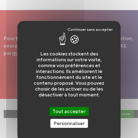
Pour toute demande de renseignement ou d'inscription,
vous pouvez contacter l'association au 02 51 45 49 42,
par
mail
ou via le formulaire ci-dessous :
Les cookies stockent des
informations sur votre visite,
comme vos préférences et
interactions. Ils améliorent le
fonctionnement du site et le
contenu proposé. Vous pouvez
choisir de les activer ou de les
désactiver à tout moment.
Tout accepter
Web content est désactivé.
Autoriser
Personnaliser