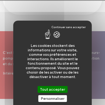
Les cookies stockent des
informations sur votre visite,
C'est l'association départementale des jeunes sapeurs-
comme vos préférences et
pompiers qui s'occupe du recrutement, de la formation
interactions. Ils améliorent le
fonctionnement du site et le
et du suivi des JSP.
contenu proposé. Vous pouvez
choisir de les activer ou de les
Intéressé ? Contactez l'association
ICI
désactiver à tout moment.
Tout accepter
Personnaliser