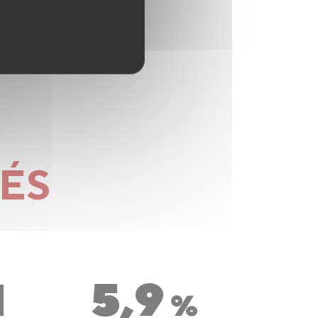
LÉS
1
5,9
%