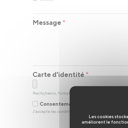
Message
*
Carte d'identité
*
Recto/verso, format image ou pdf
Consentement
*
J'accepte les conditions générales d'utilisation liées 
Les cookies stocke
améliorent le fonctio