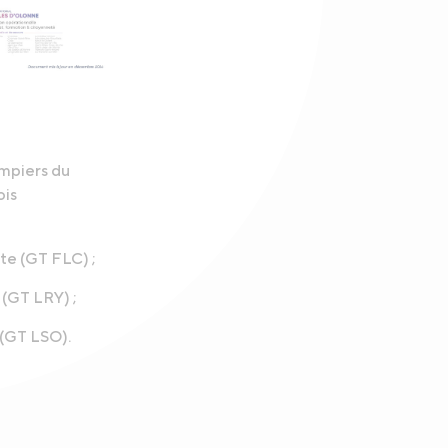
mpiers du
ois
e (GT FLC) ;
(GT LRY) ;
(GT LSO).