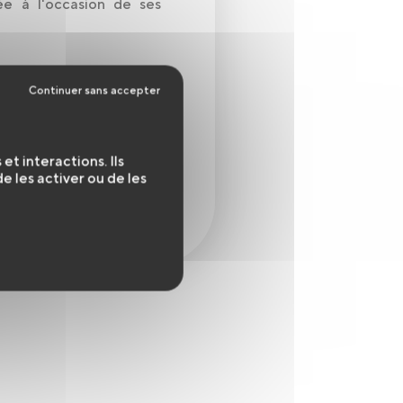
ée à l'occasion de ses
 ;
t interactions. Ils
neté (SVFC).
 les activer ou de les