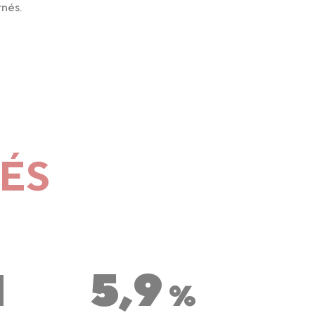
rnés.
LÉS
1
5,9
%