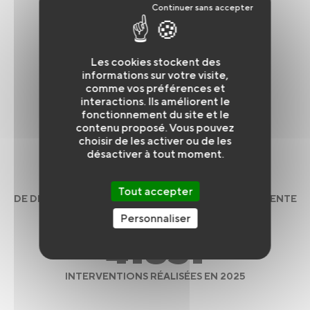
Chiffres de l'année -1 (2025)
Les cookies stockent des
informations sur votre visite,
128574
comme vos préférences et
interactions. Ils améliorent le
fonctionnement du site et le
APPELS REÇUS EN 2025
contenu proposé. Vous pouvez
choisir de les activer ou de les
désactiver à tout moment.
9,1
%
Tout accepter
DE DIMINUTION DES APPELS AVEC L'ANNÉE PRÉCÉDENTE
Personnaliser
41851
INTERVENTIONS RÉALISÉES EN 2025