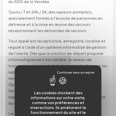
du SDIS de la Vendée.
7jours / 7 et 24h / 24, des sapeurs-pompiers,
spécialement formés à l'écoute de personnes en
détresse et à la mise en œuvre des secours
réceptionnent les demandes de secours.
Tout appel est réceptionné, enregistré, localisé et
régulé à l'aide d'un système informatisé de gestion
de l'alerte. Dès que la solution de départ proposé
informatiquement est validée, le réseau de
transmissions permet d'alerter individuellement les
sapeurs-pompiers concernés. Si des moyens de
renfort sont nécessaires, le CODIS (Centre
Opérationnel Départemental d'Incendie et de
Secours) engage alors des moyens
Les cookies stockent des
supplémentaires et assure la montée en puissance
informations sur votre visite,
comme vos préférences et
du commandement.
interactions. Ils améliorent le
fonctionnement du site et le
Le CTA-CODIS de la Vendée a traité près de 149