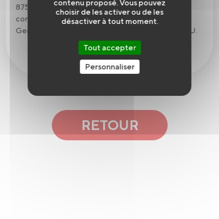
contenu proposé. Vous pouvez
875 appels en 2023 et reste en permanence
choisir de les activer ou de les
connecté avec les services opérationnels de la
désactiver à tout moment.
Gendarmerie, de la Police, de la DDE et du SAMU.
Tout accepter
Personnaliser
RETOUR