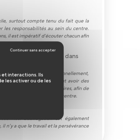
ile, surtout compte tenu du fait que la
 les responsabilités au sein du centre.
ns, il est impératif d'écouter chacun afin
enre de responsabilités dans
e de celle d'un homme. Personnellement,
t interactions. Ils
 les activer ou de les
lors d'une intervention peut avoir des
bien sûr les limites nécessaires, afin de
s à la fonction de cheffe de centre.
ponsabilités ?
sabilités. L'abnégation est également
il n’y a que le travail et la persévérance