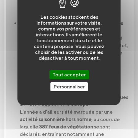
Les cookies stockent des
informations sur votre visite,
L'objectif n°3 : faire face à la progression des
comme vos préférences et
risques
interactions. Ils améliorent le
ème
Le 3
objectif-clé de ce SDACR consiste à
fonctionnement du site et le
faire face à la progression des risques. En effet,
contenu proposé. Vous pouvez
choisir de les activer ou de les
le département de la Vendée est dynamique
désactiver à tout moment.
et attractif et génère une croissance
démographique, un développement
Tout accepter
économique, industriel, technologique et
touristique qui s’accompagnent de besoins
Personnaliser
croissants en matière de sécurité et de
secours, renforcés par l’émergence des risques
liés au changement climatique.
L’année a d’ailleurs été marquée par une
activité saisonnière hors norme
, au cours de
laquelle
387 feux de végétation
se sont
déclarés, entraînant notamment une